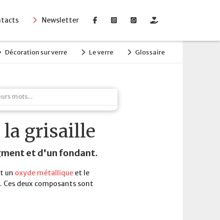
tacts
Newsletter
Décoration sur verre
Le verre
Glossaire
la grisaille
gment et d'un fondant.
st un
oxyde métallique
et le
s. Ces deux composants sont