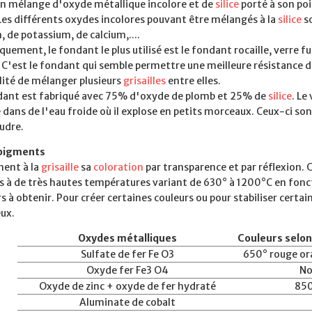
un mélange d'oxyde métallique incolore et de
silice
porté à son po
Les différents oxydes incolores pouvant être mélangés à la
silice
so
 de potassium, de calcium,....
quement, le fondant le plus utilisé est le fondant rocaille, verre f
C'est le fondant qui semble permettre une meilleure résistance dan
lité de mélanger plusieurs
grisailles
entre elles.
dant est fabriqué avec 75% d'oxyde de plomb et 25% de
silice
. Le
dans de l'eau froide où il explose en petits morceaux. Ceux-ci son
udre.
 pigments
nent à la
grisaille
sa
coloration
par transparence et par réflexion. 
és à de très hautes températures variant de 630° à 1200°C en fon
s à obtenir. Pour créer certaines couleurs ou pour stabiliser certa
ux.
Oxydes métalliques
Couleurs selon
Sulfate de fer Fe O3
650° rouge ora
Oxyde fer Fe3 O4
No
Oxyde de zinc + oxyde de fer hydraté
850
Aluminate de cobalt