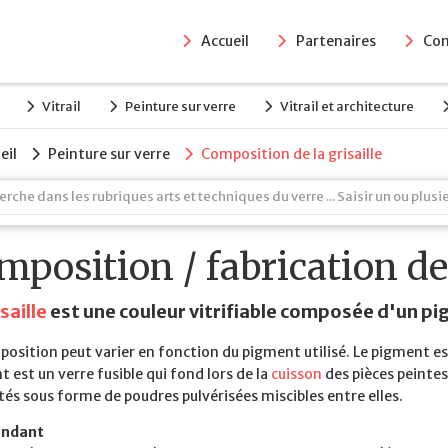
Accueil
Partenaires
Con
Vitrail
Peinture sur verre
Vitrail et architecture
eil
Peinture sur verre
Composition de la grisaille
mposition / fabrication de 
saille
est une couleur vitrifiable composée d'un pi
osition peut varier en fonction du pigment utilisé. Le pigment e
 est un verre fusible qui fond lors de la
cuisson
des pièces peinte
és sous forme de poudres pulvérisées miscibles entre elles.
fondant