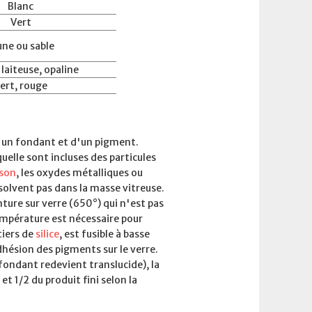
Blanc
Vert
une ou sable
laiteuse, opaline
ert, rouge
d'un fondant et d'un pigment.
elle sont incluses des particules
sson
, les oxydes métalliques ou
solvent pas dans la masse vitreuse.
nture sur verre (650°) qui n'est pas
empérature est nécessaire pour
tiers de
silice
, est fusible à basse
adhésion des pigments sur le verre.
fondant redevient translucide), la
t 1/2 du produit fini selon la