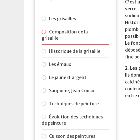
C'est 
verre. 
sodium,
Les grisailles
Histori
plomb. 
Composition de la
possibi
grisaille
Le fon
déposé 
Historique de la grisaille
fine po
Les émaux
2. Les
Ils don
Le jaune d'argent
calcin
couleur
Sanguine, Jean Cousin
entre e
Techniques de peinture
Évolution des techniques
de peinture
Cuisson des peintures