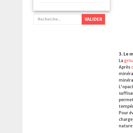
VALIDER
3. Le 
La
grisa
Après
minéral
minérau
L'opaci
suffisa
permet
tempér
Pour év
charge 
nature