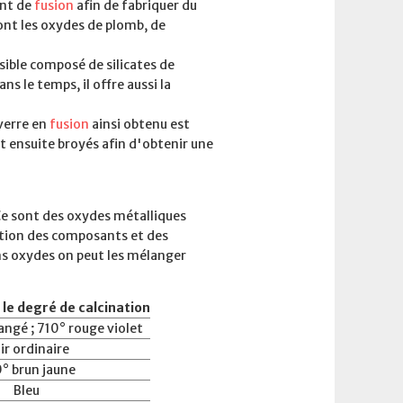
int de
fusion
afin de fabriquer du
nt les oxydes de plomb, de
usible composé de silicates de
s le temps, il offre aussi la
 verre en
fusion
ainsi obtenu est
t ensuite broyés afin d'obtenir une
Ce sont des oxydes métalliques
ction des composants et des
ins oxydes on peut les mélanger
 le degré de calcination
ngé ; 710° rouge violet
ir ordinaire
° brun jaune
Bleu