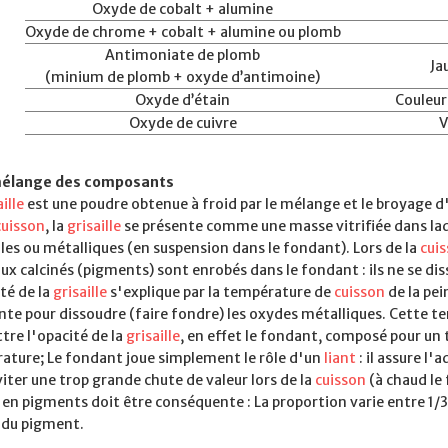
Oxyde de cobalt + alumine
Oxyde de chrome + cobalt + alumine ou plomb
Antimoniate de plomb
Ja
(minium de plomb + oxyde d’antimoine)
Oxyde d’étain
Couleur 
Oxyde de cuivre
V
mélange des composants
ille
est une poudre obtenue à froid par le mélange et le broyage 
cuisson
, la
grisaille
se présente comme une masse vitrifiée dans laqu
es ou métalliques (en suspension dans le fondant). Lors de la
cui
x calcinés (pigments) sont enrobés dans le fondant : ils ne se dis
té de la
grisaille
s'explique par la température de
cuisson
de la pei
nte pour dissoudre (faire fondre) les oxydes métalliques. Cette t
tre l'opacité de la
grisaille
, en effet le fondant, composé pour un 
ature; Le fondant joue simplement le rôle d'un
liant
: il assure l'
iter une trop grande chute de valeur lors de la
cuisson
(à chaud le 
en pigments doit être conséquente : La proportion varie entre 1/3 e
 du pigment.