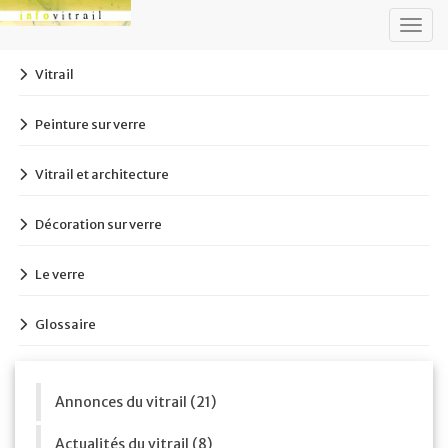
Togg
navig
Vitrail
Peinture sur verre
Vitrail et architecture
Décoration sur verre
Le verre
Glossaire
Annonces du vitrail (21)
Actualités du vitrail (8)