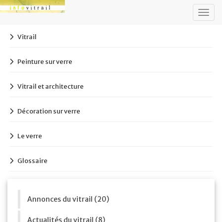
Togg
navig
Vitrail
Peinture sur verre
Vitrail et architecture
Décoration sur verre
Le verre
Glossaire
Annonces du vitrail (20)
Actualités du vitrail (8)