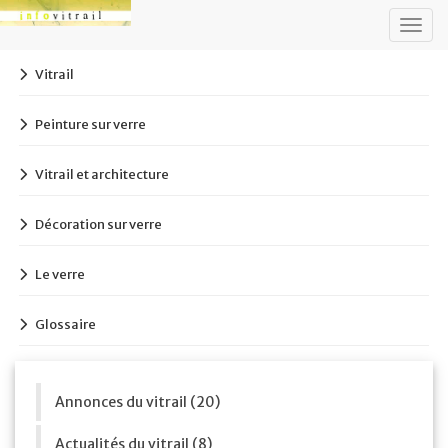
Togg
navig
Vitrail
Peinture sur verre
Vitrail et architecture
Décoration sur verre
Le verre
Glossaire
Annonces du vitrail (20)
Actualités du vitrail (8)