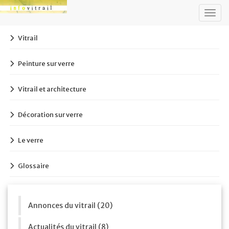
Togg
navig
Vitrail
Peinture sur verre
Vitrail et architecture
Décoration sur verre
Le verre
Glossaire
Annonces du vitrail (20)
Actualités du vitrail (8)