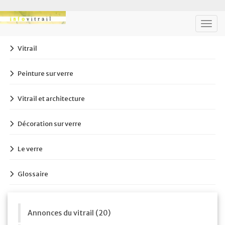
Togg
navig
Vitrail
Peinture sur verre
Vitrail et architecture
Décoration sur verre
Le verre
Glossaire
Annonces du vitrail (20)