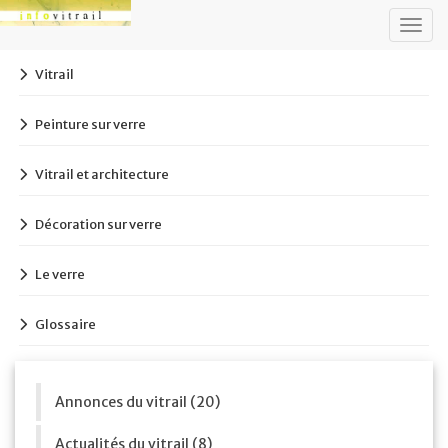
Togg
navig
Vitrail
Peinture sur verre
Vitrail et architecture
Décoration sur verre
Le verre
Glossaire
Annonces du vitrail (20)
Actualités du vitrail (8)