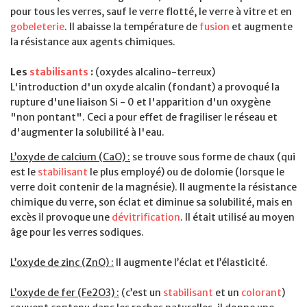
pour tous les verres, sauf le verre flotté, le verre à vitre et en
gobeleterie
. Il abaisse la température de
fusion
et augmente
la résistance aux agents chimiques.
Les
stabilisants
:
(oxydes alcalino-terreux)
L'introduction d'un oxyde alcalin (fondant) a provoqué la
rupture d'une liaison Si - 0 et l'apparition d'un oxygène
"non pontant". Ceci a pour effet de fragiliser le réseau et
d'augmenter la solubilité à l'eau.
L’oxyde de calcium (CaO) :
se trouve sous forme de chaux (qui
est le
stabilisant
le plus employé) ou de dolomie (lorsque le
verre doit contenir de la magnésie). Il augmente la résistance
chimique du verre, son éclat et diminue sa solubilité, mais en
excès il provoque une
dévitrification
. Il était utilisé au moyen
âge pour les verres sodiques.
L’oxyde de zinc (ZnO) :
Il augmente l’éclat et l’élasticité.
L’oxyde de fer (Fe2O3) :
(c’est un
stabilisant
et un
colorant
)