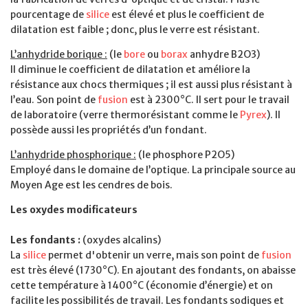
pourcentage de
silice
est élevé et plus le coefficient de
dilatation est faible ; donc, plus le verre est résistant.
L’anhydride borique :
(le
bore
ou
borax
anhydre B2O3)
Il diminue le coefficient de dilatation et améliore la
résistance aux chocs thermiques ; il est aussi plus résistant à
l’eau. Son point de
fusion
est à 2300°C. Il sert pour le travail
de laboratoire (verre thermorésistant comme le
Pyrex
). Il
possède aussi les propriétés d’un fondant.
L’anhydride phosphorique :
(le phosphore P2O5)
Employé dans le domaine de l’optique. La principale source au
Moyen Age est les cendres de bois.
Les oxydes modificateurs
Les fondants :
(oxydes alcalins)
La
silice
permet d'obtenir un verre, mais son point de
fusion
est très élevé (1730°C). En ajoutant des fondants, on abaisse
cette température à 1400°C (économie d’énergie) et on
facilite les possibilités de travail. Les fondants sodiques et