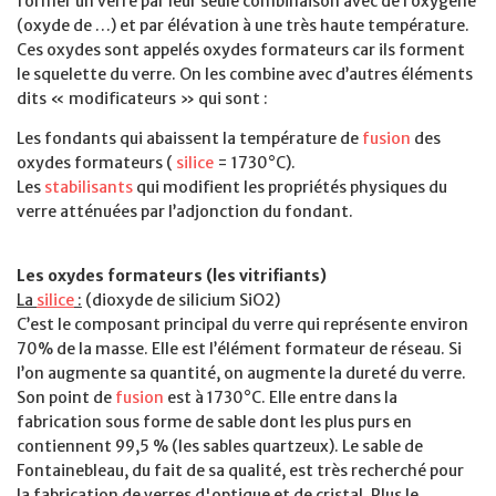
former un verre par leur seule combinaison avec de l’oxygène
(oxyde de …) et par élévation à une très haute température.
Ces oxydes sont appelés oxydes formateurs car ils forment
le squelette du verre. On les combine avec d’autres éléments
dits « modificateurs » qui sont :
Les fondants qui abaissent la température de
fusion
des
oxydes formateurs (
silice
= 1730°C).
Les
stabilisants
qui modifient les propriétés physiques du
verre atténuées par l’adjonction du fondant.
Les oxydes formateurs (les vitrifiants)
La
silice
:
(dioxyde de silicium SiO2)
C’est le composant principal du verre qui représente environ
70% de la masse. Elle est l’élément formateur de réseau. Si
l’on augmente sa quantité, on augmente la dureté du verre.
Son point de
fusion
est à 1730°C. Elle entre dans la
fabrication sous forme de sable dont les plus purs en
contiennent 99,5 % (les sables quartzeux). Le sable de
Fontainebleau, du fait de sa qualité, est très recherché pour
la fabrication de verres d'optique et de cristal. Plus le