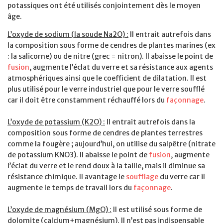
potassiques ont été utilisés conjointement dès le moyen
âge.
L’oxyde de sodium (la soude Na2O) :
Il entrait autrefois dans
la composition sous forme de cendres de plantes marines (ex
: la salicorne) ou de nitre (grec = nitron). Il abaisse le point de
fusion
, augmente l’éclat du verre et sa résistance aux agents
atmosphériques ainsi que le coefficient de dilatation. Il est
plus utilisé pour le verre industriel que pour le verre soufflé
car il doit être constamment réchauffé lors du
façonnage
.
L’oxyde de potassium (K2O) :
Il entrait autrefois dans la
composition sous forme de cendres de plantes terrestres
comme la fougère ; aujourd’hui, on utilise du salpêtre (nitrate
de potassium KNO3). Il abaisse le point de
fusion
, augmente
l’éclat du verre et le rend doux à la taille, mais il diminue sa
résistance chimique. Il avantage le
soufflage
du verre car il
augmente le temps de travail lors du
façonnage
.
L’oxyde de magnésium (MgO) :
Il est utilisé sous forme de
dolomite (calcium+magnésium). Il n’est pas indispensable