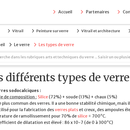
Accueil
Partenaires
Con
Vitrail
Peinture sur verre
Vitrail et architecture
eil
Le verre
Les types de verre
s différents types de verre
rres sodocalciques :
e de composition :
Silice
(72%) + soude (13%) + chaux (5%)
e plus commun des verres. Il a une bonne stabilité chimique, mais i
utilisé pour la fabrication des
verres plats
et creux, des ampoules éle
ature de ramollissement pour 70% de
silice
= 700°C.
fficient de dilatation est élevé : 86 x 10-7 (de 0 à 300°C)