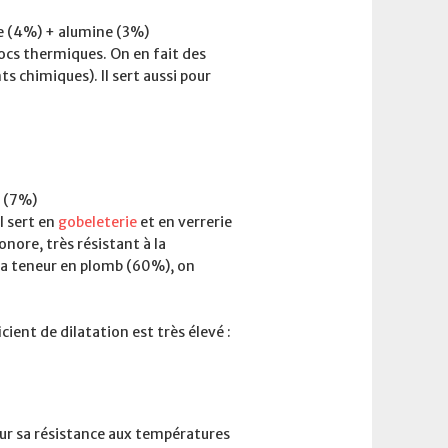
e (4%) + alumine (3%)
ocs thermiques. On en fait des
ts chimiques). Il sert aussi pour
 (7%)
l sert en
gobeleterie
et en verrerie
onore, très résistant à la
t la teneur en plomb (60%), on
ient de dilatation est très élevé :
our sa résistance aux températures