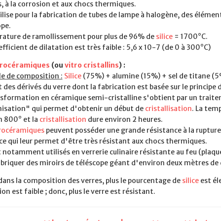
, à la corrosion et aux chocs thermiques.
ilise pour la fabrication de tubes de lampe à halogène, des élémen
ope.
ature de ramollissement pour plus de 96% de
silice
= 1700°C.
fficient de dilatation est très faible : 5,6 x 10-7 (de 0 à 300°C)
trocéramiques
(ou
vitro cristallins
) :
e de composition :
Silice
(75%) + alumine (15%) + sel de titane (5
 des dérivés du verre dont la fabrication est basée sur le principe 
nsformation en céramique semi-cristalline s'obtient par un trait
isation" qui permet d'obtenir un début de
cristallisation
. La tem
n 800° et la
cristallisation
dure environ 2 heures.
rocéramiques
peuvent posséder une grande résistance à la rupture 
 ce qui leur permet d'être très résistant aux chocs thermiques.
t notamment utilisés en verrerie culinaire résistante au feu (plaq
abriquer des miroirs de téléscope géant d'environ deux mètres de
dans la composition des verres, plus le pourcentage de
silice
est éle
ion est faible ; donc, plus le verre est résistant.