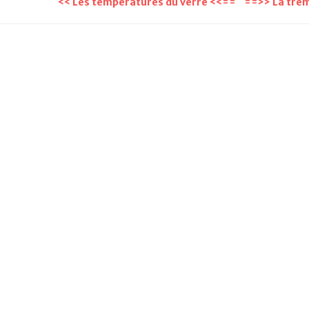
<< Les températures du verre <<==
==>> La trem