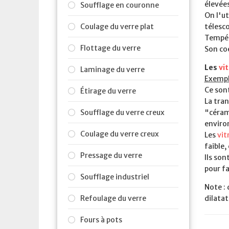
élevées
Soufflage en couronne
On l'ut
Coulage du verre plat
télesc
Tempér
Flottage du verre
Son coe
Les
vi
Laminage du verre
Exempl
Ce sont
Étirage du verre
La tra
Soufflage du verre creux
"céram
enviro
Coulage du verre creux
Les
vit
faible,
Pressage du verre
Ils son
pour f
Soufflage industriel
Note : 
Refoulage du verre
dilatat
Fours à pots