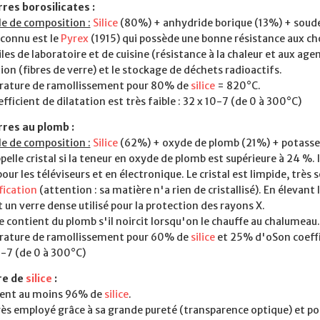
rres borosilicates :
e de composition :
Silice
(80%) + anhydride borique (13%) + soud
 connu est le
Pyrex
(1915) qui possède une bonne résistance aux ch
les de laboratoire et de cuisine (résistance à la chaleur et aux agen
tion (fibres de verre) et le stockage de déchets radioactifs.
ature de ramollissement pour 80% de
silice
= 820°C.
fficient de dilatation est très faible : 32 x 10-7 (de 0 à 300°C)
rres au plomb :
e de composition :
Silice
(62%) + oxyde de plomb (21%) + potasse
pelle cristal si la teneur en oxyde de plomb est supérieure à 24 %. I
pour les téléviseurs et en électronique. Le cristal est limpide, très s
fication
(attention : sa matière n'a rien de cristallisé). En élevan
 un verre dense utilisé pour la protection des rayons X.
e contient du plomb s'il noircit lorsqu'on le chauffe au chalumeau.
ature de ramollissement pour 60% de
silice
et 25% d'oSon coeffic
0-7 (de 0 à 300°C)
re de
silice
:
tient au moins 96% de
silice
.
très employé grâce à sa grande pureté (transparence optique) et p