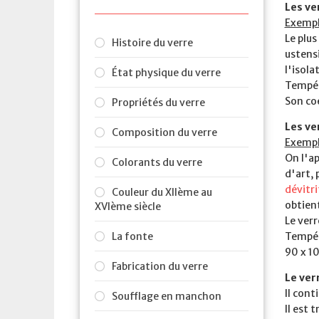
Les ve
Exempl
Le plus
Histoire du verre
ustensi
l'isola
État physique du verre
Tempér
Son coe
Propriétés du verre
Les ve
Composition du verre
Exempl
On l'ap
Colorants du verre
d'art, 
dévitri
Couleur du XIIème au
obtient
XVIème siècle
Le verr
La fonte
Tempér
90 x 1
Fabrication du verre
Le ver
Il con
Soufflage en manchon
Il est 