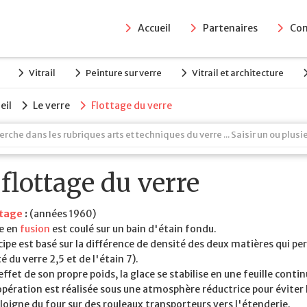
Accueil
Partenaires
Con
Vitrail
Peinture sur verre
Vitrail et architecture
eil
Le verre
Flottage du verre
 flottage du verre
ttage
:
(années 1960)
re en
fusion
est coulé sur un bain d'étain fondu.
cipe est basé sur la différence de densité des deux matières qui per
é du verre 2,5 et de l'étain 7).
effet de son propre poids, la glace se stabilise en une feuille conti
pération est réalisée sous une atmosphère réductrice pour éviter 
éloigne du four sur des rouleaux transporteurs vers l'étenderie.