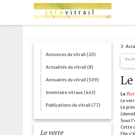
Accu
Annonces du vitrail (20)
Actualités du vitrail (8)
Le
Annuaires du vitrail (509)
Inventaire vitraux (463)
Le
flo
Le ver
Publications du vitrail (77)
Le prin
(densit
Sous l'
Cette o
Le verre
Elle s'