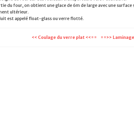
rtie du four, on obtient une glace de 6m de large avec une surface 
ent ultérieur.
uit est appelé float-glass ou verre flotté.
<< Coulage du verre plat <<==
==>> Laminage 