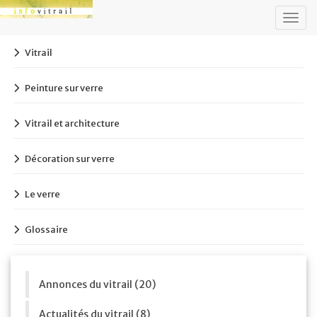
Togg
navig
Vitrail
Peinture sur verre
Vitrail et architecture
Décoration sur verre
Le verre
Glossaire
Annonces du vitrail (20)
Actualités du vitrail (8)