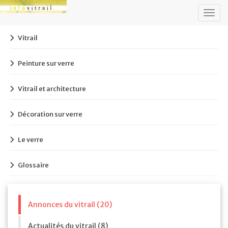
Togg
navig
Vitrail
Peinture sur verre
Vitrail et architecture
Décoration sur verre
Le verre
Glossaire
Annonces du vitrail (20)
Actualités du vitrail (8)