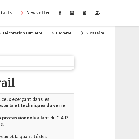
tacts
Newsletter
Décoration sur verre
Le verre
Glossaire
ail
 ceux exerçant dans les
es
arts et techniques du verre
.
 professionnels
allant du C.A.P
e.
eau et la quantité des