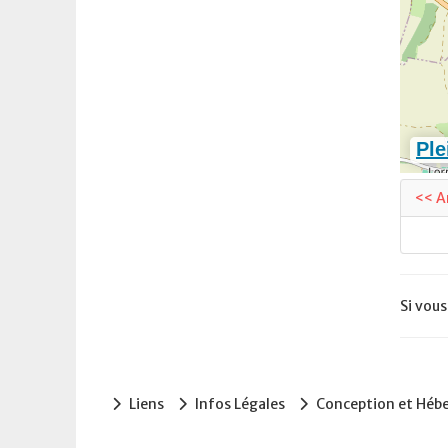
<< A
Si vous
Liens
Infos Légales
Conception et Hé