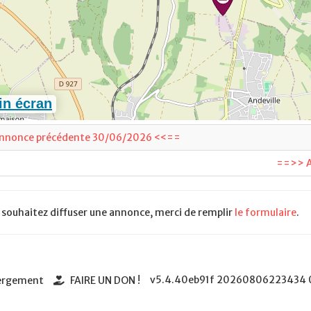
nnonce précédente 30/06/2026 <<==
==>> A
 souhaitez diffuser une annonce, merci de remplir
le formulaire
.
v5.4.40eb91f
20260806223434
bergement
FAIRE UN DON !