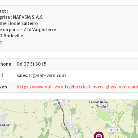
ct :
prise : NAFVSM S.A.S.
e Elodie Salteiro
e du puits - ZI d'Angleterre
 Andeville
e
phone
06 07 31 30 15
il
sales.fr@naf-vsm.com
web
https://www.naf-vsm.fr/electrical-oven-glass-oven-po