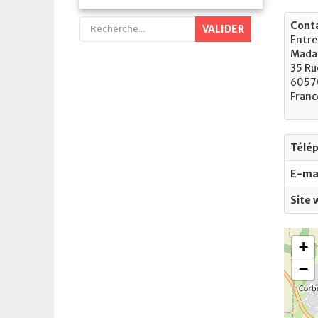
Conta
VALIDER
Entre
Madam
35 Ru
60570
Franc
Télé
E-ma
Site 