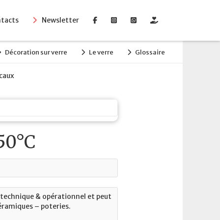
tacts
Newsletter
Décoration sur verre
Le verre
Glossaire
ocaux
50°C
t technique & opérationnel et peut
 céramiques – poteries.