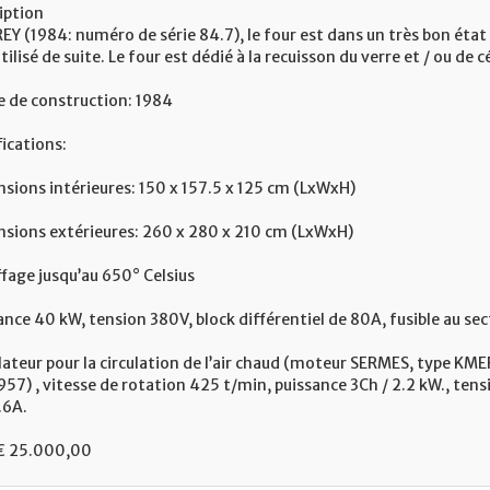
iption
REY (1984: numéro de série 84.7), le four est dans un très bon éta
tilisé de suite. Le four est dédié à la recuisson du verre et / ou de
 de construction: 1984
fications:
sions intérieures: 150 x 157.5 x 125 cm (LxWxH)
sions extérieures: 260 x 280 x 210 cm (LxWxH)
fage jusqu’au 650° Celsius
ance 40 kW, tension 380V, block différentiel de 80A, fusible au se
lateur pour la circulation de l’air chaud (moteur SERMES, type KME
57) , vitesse de rotation 425 t/min, puissance 3Ch / 2.2 kW., te
.6A.
 € 25.000,00