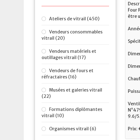
Descr
Four 
être u
Ateliers de vitrail (450)
Année
Vendeurs consommables
vitrail (20)
Spéci
Vendeurs matériels et
Dimen
outillages vitrail (17)
Dimen
Vendeurs de fours et
réfractaires (16)
Chauf
Musées et galeries vitrail
Puiss
(22)
Venti
Formations diplômantes
N°479
vitrail (10)
9.6/5
Organismes vitrail (6)
Prix: