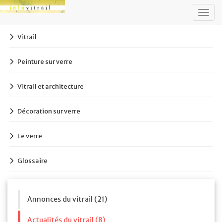
Togg
navig
Vitrail
Peinture sur verre
Vitrail et architecture
Décoration sur verre
Le verre
Glossaire
Annonces du vitrail (21)
Actualités du vitrail (8)