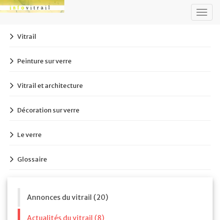
Togg
navig
Vitrail
Peinture sur verre
Vitrail et architecture
Décoration sur verre
Le verre
Glossaire
Annonces du vitrail (20)
Actualités du vitrail (8)