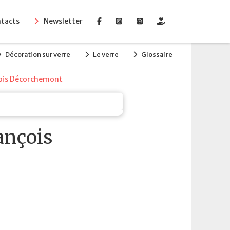
tacts
Newsletter
Décoration sur verre
Le verre
Glossaire
çois Décorchemont
ançois