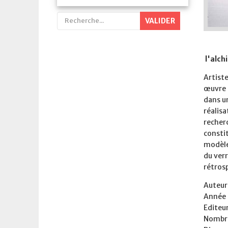
VALIDER
l'alchi
Artiste
œuvre q
dans un
réalisa
recherc
constit
modèles
du verr
rétros
Auteur 
Année 
Editeu
Nombre