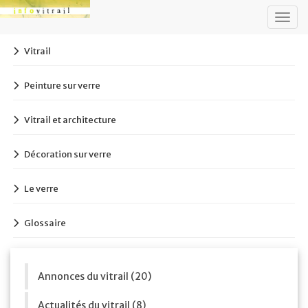
Togg
navig
Vitrail
Peinture sur verre
Vitrail et architecture
Décoration sur verre
Le verre
Glossaire
Annonces du vitrail (20)
Actualités du vitrail (8)