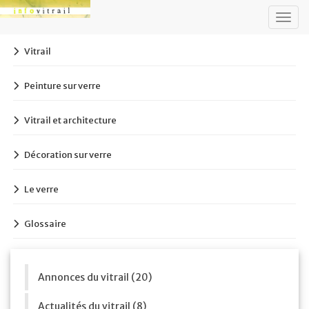
Togg
navig
Vitrail
Peinture sur verre
Vitrail et architecture
Décoration sur verre
Le verre
Glossaire
Annonces du vitrail (20)
Actualités du vitrail (8)