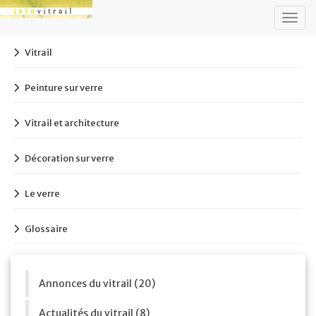
Togg
navig
Vitrail
Peinture sur verre
Vitrail et architecture
Décoration sur verre
Le verre
Glossaire
Annonces du vitrail (20)
Actualités du vitrail (8)