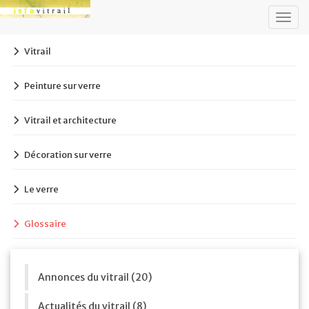
Togg
navig
Vitrail
Peinture sur verre
Vitrail et architecture
Décoration sur verre
Le verre
Glossaire
Annonces du vitrail (20)
Actualités du vitrail (8)