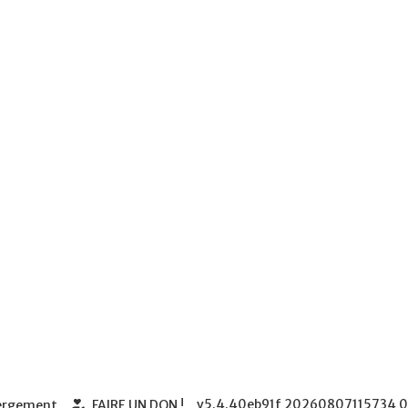
v5.4.40eb91f
20260807115734
0
bergement
FAIRE UN DON !