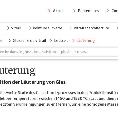
Accueil
Partenaires
Con
Vitrail
Peinture sur verre
Vitrail et architecture
eil
Glossaire du vitrail
Lettre L
Läuterung
uterung
ition der Läuterung von Glas
t die zweite Stufe des Glasschmelzprozesses in den Produktionsöfe
ndet bei Temperaturen zwischen
1450 und 1530 °C
statt und dient 
setzten Verunreinigungen zu entfernen, um eine homogene Masse 