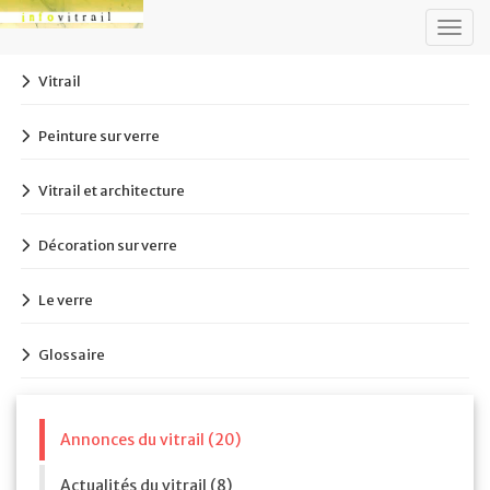
Togg
navig
Vitrail
Peinture sur verre
Vitrail et architecture
Décoration sur verre
Le verre
Glossaire
Annonces du vitrail (20)
Actualités du vitrail (8)