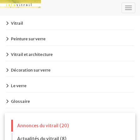
Togg
navig
Vitrail
Peinture sur verre
Vitrail et architecture
Décoration sur verre
Le verre
Glossaire
Annonces du vitrail (20)
Actualités du vitrail (8)