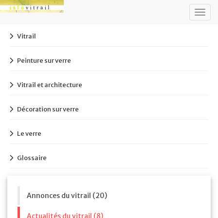
Togg
navig
Vitrail
Peinture sur verre
Vitrail et architecture
Décoration sur verre
Le verre
Glossaire
Annonces du vitrail (20)
Actualités du vitrail (8)