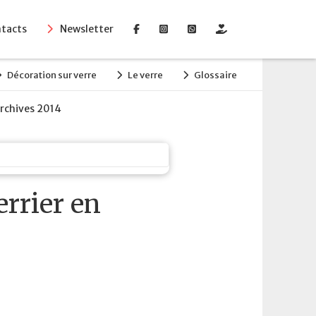
tacts
Newsletter
Décoration sur verre
Le verre
Glossaire
rchives 2014
rrier en