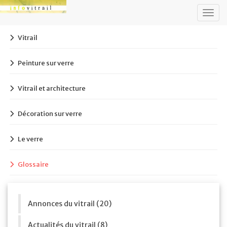
Togg
navig
Vitrail
Peinture sur verre
Vitrail et architecture
Décoration sur verre
Le verre
Glossaire
Annonces du vitrail (20)
Actualités du vitrail (8)