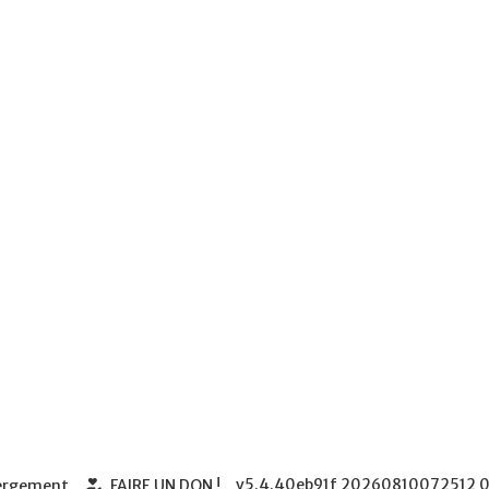
v5.4.40eb91f
20260810072512
0
bergement
FAIRE UN DON !