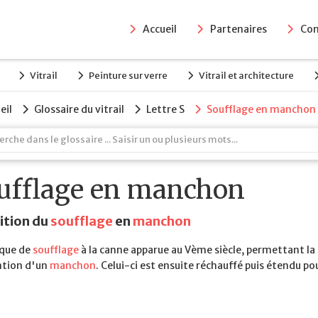
Accueil
Partenaires
Con
Vitrail
Peinture sur verre
Vitrail et architecture
eil
Glossaire du vitrail
Lettre S
Soufflage en manchon
ufflage en manchon
ition du
soufflage
en
manchon
que de
soufflage
à la canne apparue au Vème siècle, permettant la
ntion d'un
manchon
. Celui-ci est ensuite réchauffé puis étendu po