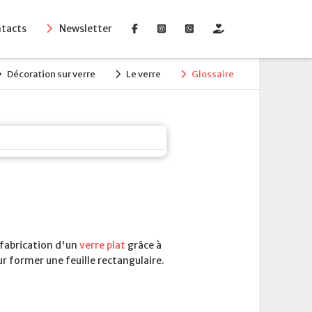
tacts
Newsletter
Décoration sur verre
Le verre
Glossaire
 fabrication d'un
verre plat
grâce à
ur former une feuille rectangulaire.