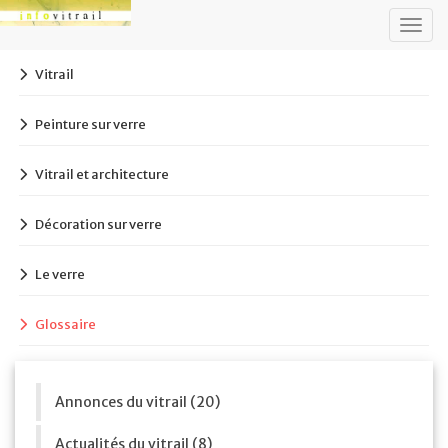
Togg
navig
Vitrail
Peinture sur verre
Vitrail et architecture
Décoration sur verre
Le verre
Glossaire
Annonces du vitrail (20)
Actualités du vitrail (8)