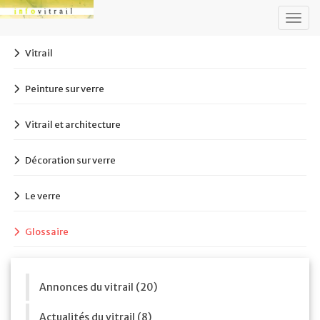
Togg
navig
Vitrail
Peinture sur verre
Vitrail et architecture
Décoration sur verre
Le verre
Glossaire
Annonces du vitrail (20)
Actualités du vitrail (8)