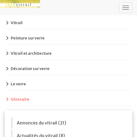
Togg
navig
Vitrail
Peinture sur verre
Vitrail et architecture
Décoration sur verre
Le verre
Glossaire
Annonces du vitrail (21)
Actualités du vitrail (8)