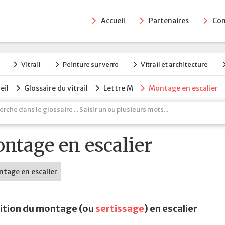
Accueil
Partenaires
Con
Vitrail
Peinture sur verre
Vitrail et architecture
eil
Glossaire du vitrail
Lettre M
Montage en escalier
ntage en escalier
ition du montage (ou
sertissage
) en escalier