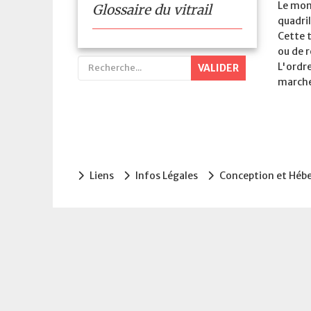
Le mon
Glossaire du vitrail
quadril
Cette t
ou de r
L'ordr
VALIDER
marche
Liens
Infos Légales
Conception et Hé