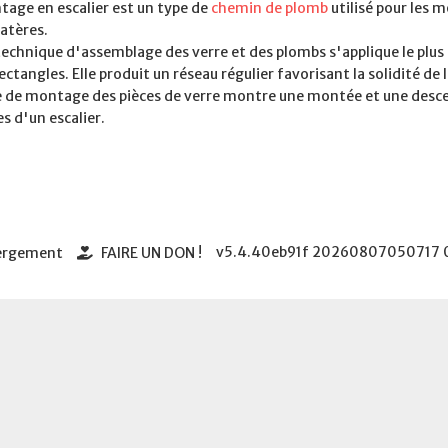
tage en escalier est un type de
chemin de plomb
utilisé pour les 
atères.
echnique d'assemblage des verre et des plombs s'applique le plus 
ectangles. Elle produit un réseau régulier favorisant la solidité de
e de montage des pièces de verre montre une montée et une desce
s d'un escalier.
v5.4.40eb91f
20260807050717
bergement
FAIRE UN DON !