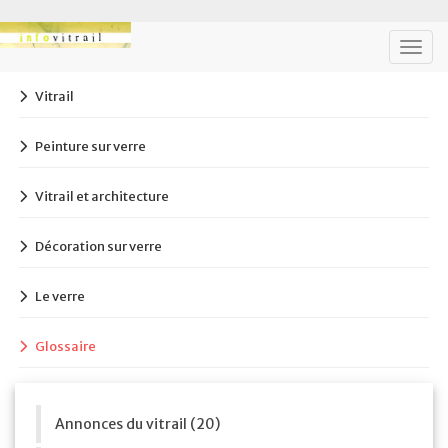
Togg
navig
Vitrail
Peinture sur verre
Vitrail et architecture
Décoration sur verre
Le verre
Glossaire
Annonces du vitrail (20)