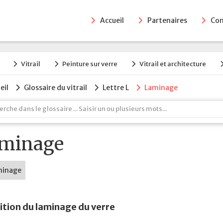
Accueil
Partenaires
Con
Vitrail
Peinture sur verre
Vitrail et architecture
eil
Glossaire du vitrail
Lettre L
Laminage
minage
ition du laminage du verre