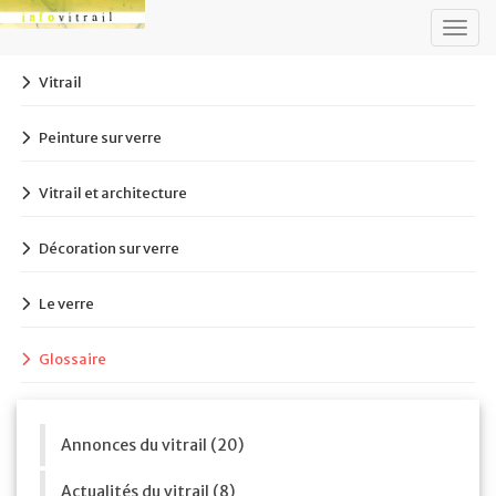
Togg
navig
Vitrail
Peinture sur verre
Vitrail et architecture
Décoration sur verre
Le verre
Glossaire
Annonces du vitrail (20)
Actualités du vitrail (8)