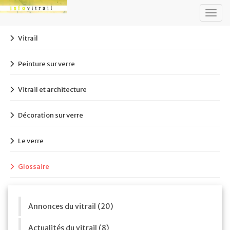
Togg
navig
Vitrail
Peinture sur verre
Vitrail et architecture
Décoration sur verre
Le verre
Glossaire
Annonces du vitrail (20)
Actualités du vitrail (8)