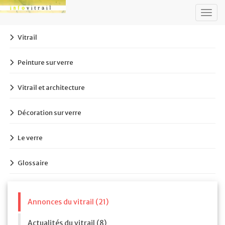
Togg
navig
Vitrail
Peinture sur verre
Vitrail et architecture
Décoration sur verre
Le verre
Glossaire
Annonces du vitrail (21)
Actualités du vitrail (8)