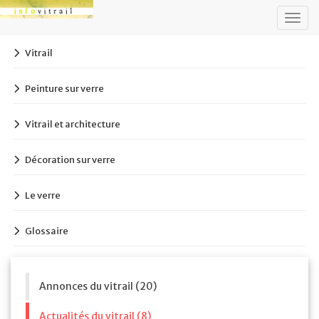
Togg
navig
Vitrail
Peinture sur verre
Vitrail et architecture
Décoration sur verre
Le verre
Glossaire
Annonces du vitrail (20)
Actualités du vitrail (8)