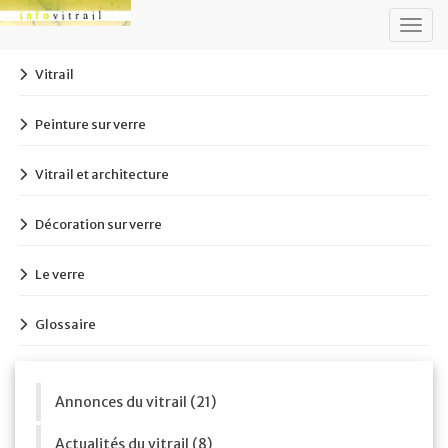
Togg
navig
Vitrail
Peinture sur verre
Vitrail et architecture
Décoration sur verre
Le verre
Glossaire
Annonces du vitrail (21)
Actualités du vitrail (8)