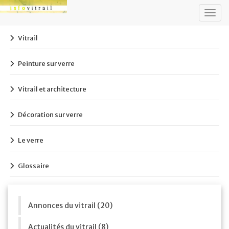
Togg
navig
Vitrail
Peinture sur verre
Vitrail et architecture
Décoration sur verre
Le verre
Glossaire
Annonces du vitrail (20)
Actualités du vitrail (8)