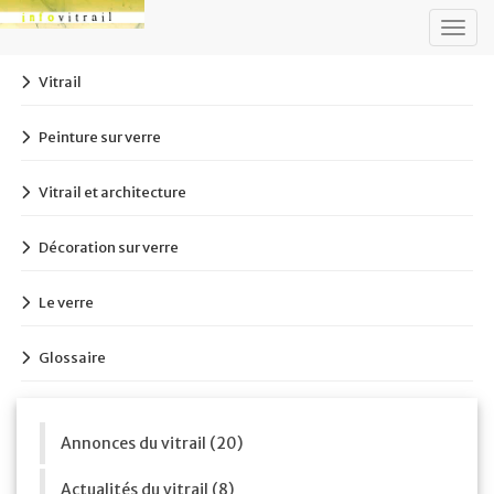
Togg
navig
Vitrail
Peinture sur verre
Vitrail et architecture
Décoration sur verre
Le verre
Glossaire
Annonces du vitrail (20)
Actualités du vitrail (8)