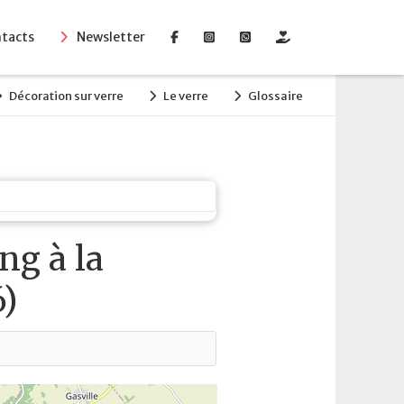
tacts
Newsletter
Décoration sur verre
Le verre
Glossaire
ng à la
6)