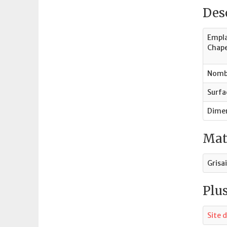
Desc
Empla
Chape
Nombr
Surfa
Dimen
Mat
Grisa
Plus
Site d