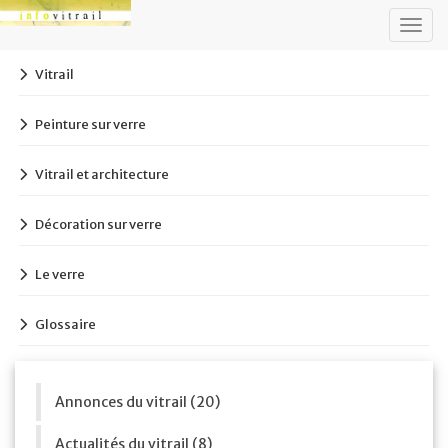
Togg
navig
Vitrail
Peinture sur verre
Vitrail et architecture
Décoration sur verre
Le verre
Glossaire
Annonces du vitrail (20)
Actualités du vitrail (8)