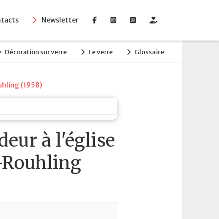
tacts
Newsletter
Décoration sur verre
Le verre
Glossaire
uhling (1958)
eur à l'église
-Rouhling