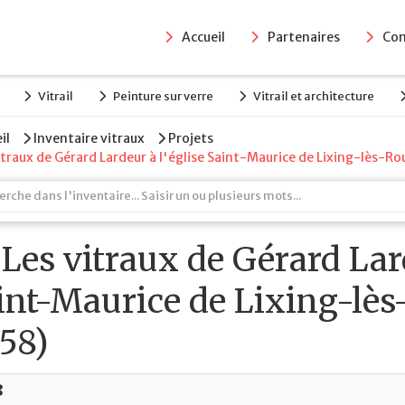
Accueil
Partenaires
Con
Vitrail
Peinture sur verre
Vitrail et architecture
il
Inventaire vitraux
Projets
itraux de Gérard Lardeur à l'église Saint-Maurice de Lixing-lès-Ro
Les vitraux de Gérard Lard
int-Maurice de Lixing-lès
958)
8