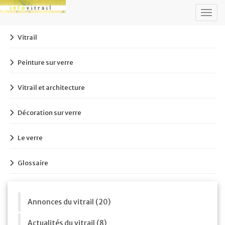
Togg
navig
Vitrail
Peinture sur verre
Vitrail et architecture
Décoration sur verre
Le verre
Glossaire
Annonces du vitrail (20)
Actualités du vitrail (8)