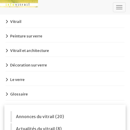
Togg
navig
Vitrail
Peinture sur verre
Vitrail et architecture
Décoration sur verre
Le verre
Glossaire
Annonces du vitrail (20)
Actualités du vitrail (8)