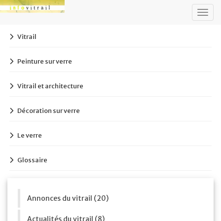
Togg
navig
Vitrail
Peinture sur verre
Vitrail et architecture
Décoration sur verre
Le verre
Glossaire
Annonces du vitrail (20)
Actualités du vitrail (8)