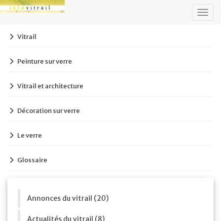
Togg
navig
Vitrail
Peinture sur verre
Vitrail et architecture
Décoration sur verre
Le verre
Glossaire
Annonces du vitrail (20)
Actualités du vitrail (8)