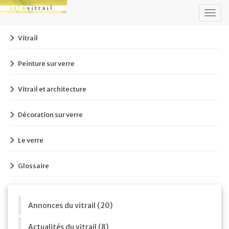
Togg
navig
Vitrail
Peinture sur verre
Vitrail et architecture
Décoration sur verre
Le verre
Glossaire
Annonces du vitrail (20)
Actualités du vitrail (8)