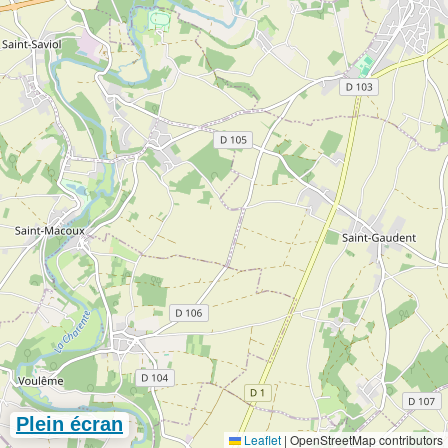
Plein écran
Leaflet
|
OpenStreetMap contributors